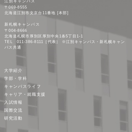
江別キャンパス
幌
〒069-8555
学
北海道江別市文京台11番地 [本部]
院
新札幌キャンパス
大
〒004-8666
学
北海道札幌市厚別区厚別中央1条5丁目1-1
TEL 011-386-8111［代表］ ※江別キャンパス・新札幌キャン
パス共通
サ
大学紹介
イ
学部・学科
ト
キャンパスライフ
マ
キャリア・就職支援
ッ
プ
入試情報
国際交流
研究活動