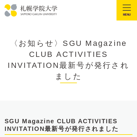
本
文
MENU
札
へ
幌
メ
学
ニ
〈お知らせ〉SGU Magazine
院
ュ
CLUB ACTIVITIES
大
ー
学
INVITATION最新号が発行され
へ
ました
SGU Magazine CLUB ACTIVITIES
INVITATION最新号が発行されました