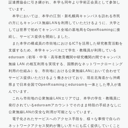
証連携協会に引き継がれ、本学も同年より学術正会員として参加し
ています。
本学においては、本学の江別・新札幌両キャンパスを訪れる市民
の方にもキャンパス無線
LAN
を利用していただけるように、大学と
しては世界で初めてキャンパス全域の基地局を
OpenRoaming
に接
続し、サービス提供を開始しました。
また本学の構成員の市街地における
ICT
を活用した研究教育活動を
支援するため、本学キャンパスにて学生・教職員が利用している
eduroam
（初等・中等・高等教育機関や研究機関の間でキャンパス
無線
LAN
の相互利用を実現する、国際的なネットワークローミング
利用の仕組み）を、市街地における公衆無線
LAN
において合わせて
サービス提供いただけるよう働きかけており、現在北海道から沖縄
県まで日本全国でOpenRoamingとeduroamを一体とした導入が進
んでいます。
これら市街地の公衆無線
LAN
エリアでは、本学の学生・教職員に
発行されている
eduroam
アカウントでそのまま特段の手続きなしに
公衆無線
LAN
の安全な利用が可能となっています。
電子化されたサービスへのアクセス手段を、様々な事情で自らの
ネットワークアクセス契約が難しい方々にも広く提供していくこと