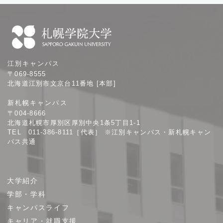
札
江別キャンパス
幌
〒069-8555
学
北海道江別市文京台11番地 [本部]
院
新札幌キャンパス
大
〒004-8666
学
北海道札幌市厚別区厚別中央1条5丁目1-1
TEL 011-386-8111［代表］ ※江別キャンパス・新札幌キャン
パス共通
サ
大学紹介
イ
学部・学科
ト
キャンパスライフ
マ
キャリア・就職支援
ッ