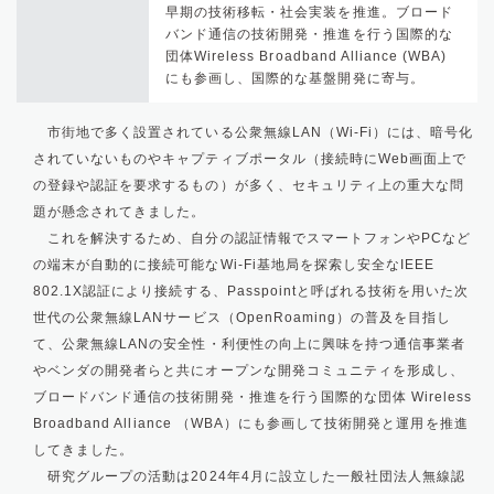
早期の技術移転・社会実装を推進。ブロード
バンド通信の技術開発・推進を行う国際的な
団体Wireless Broadband Alliance (WBA)
にも参画し、国際的な基盤開発に寄与。
市街地で多く設置されている公衆無線
LAN
（
Wi-Fi
）には、暗号化
されていないものやキャプティブポータル（接続時に
Web
画面上で
の登録や認証を要求するもの）が多く、セキュリティ上の重大な問
題が懸念されてきました。
これを解決するため、自分の認証情報でスマートフォンや
PC
など
の端末が自動的に接続可能な
Wi-Fi
基地局を探索し安全な
IEEE
802.1X
認証により接続する、
Passpoint
と呼ばれる技術を用いた次
世代の公衆無線
LAN
サービス（
OpenRoaming
）の普及を目指し
て、公衆無線
LAN
の安全性・利便性の向上に興味を持つ通信事業者
やベンダの開発者らと共にオープンな開発コミュニティを形成し、
ブロードバンド通信の技術開発・推進を行う国際的な団体
Wireless
Broadband Alliance
（
WBA
）にも参画して技術開発と運用を推進
してきました。
研究グループの活動は
2024
年
4
月に設立した一般社団法人無線認