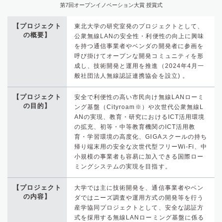
第7回オープンイノベーション大賞 授賞式
【プロジェクト
東北大学の研究室発のプロジェクトとして、
の概要】
公衆無線LANの安全性・利便性の向上に興味
を持つ通信事業者やベンダの開発者に参画を
呼び掛けてオープンな開発コミュニティを形
成し、技術開発と運用を推進（2024年4月一
般社団法人無線認証連携協会を設立) 。
【プロジェクト
安全で利便性の高い市民向け無線LANローミ
の目的】
ング基盤（Cityroam※）や次世代公衆無線L
ANの実現、教育・研究におけるICT活用環境
の拡充、初等・中等教育機関のICT活用教
育・学習環境の高度化、GIGAスクールの持ち
帰り端末用の安全な次世代型フリーWi-Fi、中
小規模の事業者も容易に加入できる国際ロー
ミングシステムの実現を目指す。
【プロジェクト
大学では主に技術開発を、通信事業者やベン
の内容】
ダではニーズ調査や運用方式の開発等を行う
産学協同プロジェクトとして、安全な認証方
式を採用する無線LANローミング基盤に係る