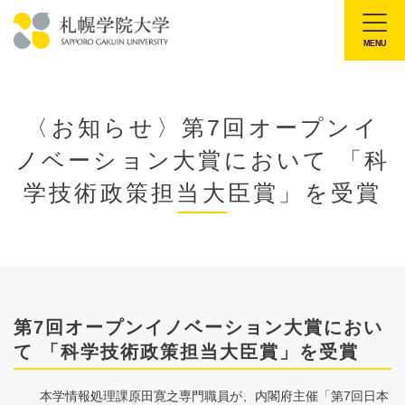
本
文
MENU
札
へ
幌
メ
学
ニ
〈お知らせ〉第7回オープンイ
院
ュ
ノベーション大賞において 「科
大
ー
学
学技術政策担当大臣賞」を受賞
へ
第7回オープンイノベーション大賞におい
て 「科学技術政策担当大臣賞」を受賞
本学情報処理課原田寛之専門職員が、内閣府主催「第7回日本