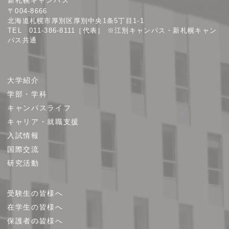
新札幌キャンパス
大
〒004-8666
学
北海道札幌市厚別区厚別中央1条5丁目1-1
TEL 011-386-8111［代表］ ※江別キャンパス・新札幌キャン
パス共通
サ
大学紹介
イ
学部・学科
ト
キャンパスライフ
マ
キャリア・就職支援
ッ
プ
入試情報
国際交流
研究活動
受験生の皆様へ
在学生の皆様へ
保護者の皆様へ