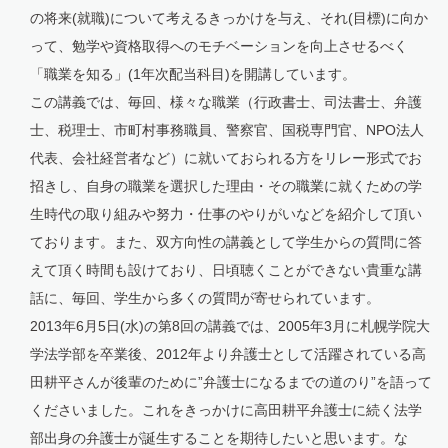
の将来(就職)について考えるきっかけを与え、それ(目標)に向か
って、勉学や資格取得へのモチベーションを向上させるべく
「職業を知る」(1年次配当科目)を開講しています。
この講義では、毎回、様々な職業（行政書士、司法書士、弁護
士、税理士、市町村事務職員、警察官、国税専門官、NPO法人
代表、会社経営者など）に就いておられる方をリレー形式でお
招きし、自身の職業を選択した理由・その職業に就くための学
生時代の取り組みや努力・仕事のやりがいなどを紹介して頂い
ております。また、双方向性の講義として学生からの質問に答
えて頂く時間も設けており、日頃聴くことができない貴重な講
話に、毎回、学生から多くの質問が寄せられています。
2013年6月5日(水)の第8回の講義では、2005年3月に札幌学院大
学法学部を卒業後、2012年より弁護士として活躍されている高
田耕平さんが後輩のために”弁護士になるまでの道のり”を語って
くださいました。これをきっかけに高田耕平弁護士に続く法学
部出身の弁護士が誕生することを期待したいと思います。な