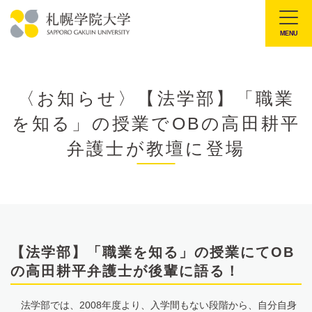
本
文
MENU
札
へ
幌
メ
学
ニ
〈お知らせ〉【法学部】「職業
院
ュ
を知る」の授業でOBの高田耕平
大
ー
学
弁護士が教壇に登場
へ
【法学部】「職業を知る」の授業にてOB
の高田耕平弁護士が後輩に語る！
法学部では、2008年度より、入学間もない段階から、自分自身