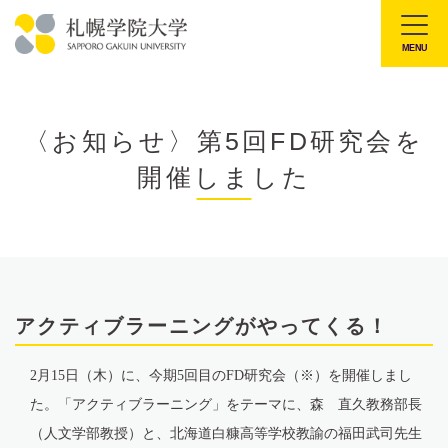
本
文
MENU
札
へ
幌
メ
学
ニ
〈お知らせ〉第5回FD研究会を
院
ュ
開催しました
大
ー
学
へ
アクティブラーニングがやってくる！
2
月15日（木）に、今期
5
回目のFD研究会
（※）
を開催しまし
た。「アクティブラーニング」をテーマに、森 直久教務部長
（人文学部教授）と、北海道白糠高等学校教諭の福田武司先生