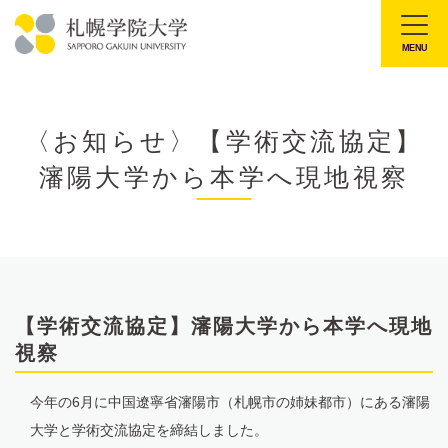
本
文
MENU
札
へ
幌
メ
学
ニ
〈お知らせ〉【学術交流協定】
院
ュ
瀋陽大学から本学へ現地視察
大
ー
学
へ
【学術交流協定】瀋陽大学から本学へ現地
視察
今年の6月に中国遼寧省瀋陽市（札幌市の姉妹都市）にある瀋陽
大学と学術交流協定を締結しました。