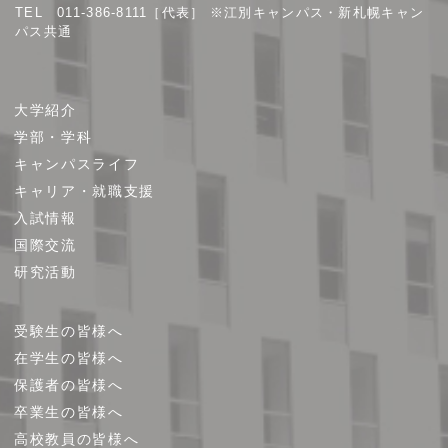
TEL 011-386-8111［代表］ ※江別キャンパス・新札幌キャン
パス共通
サ
大学紹介
イ
学部・学科
ト
キャンパスライフ
マ
キャリア・就職支援
ッ
プ
入試情報
国際交流
研究活動
受験生の皆様へ
在学生の皆様へ
保護者の皆様へ
卒業生の皆様へ
高校教員の皆様へ