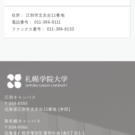
住所：
江別市文京台11番地
電話番号：
011-386-8111
ファックス番号：
011-386-8133
札
江別キャンパス
幌
〒069-8555
学
北海道江別市文京台11番地 [本部]
院
新札幌キャンパス
大
〒004-8666
学
北海道札幌市厚別区厚別中央1条5丁目1-1