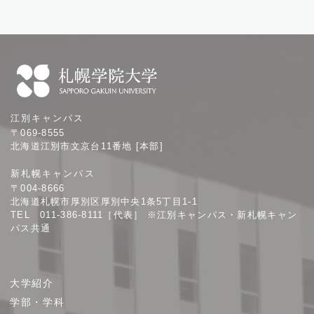
札
江別キャンパス
幌
〒069-8555
学
北海道江別市文京台11番地 [本部]
院
新札幌キャンパス
大
〒004-8666
学
北海道札幌市厚別区厚別中央1条5丁目1-1
TEL 011-386-8111［代表］ ※江別キャンパス・新札幌キャン
パス共通
サ
大学紹介
イ
学部・学科
ト