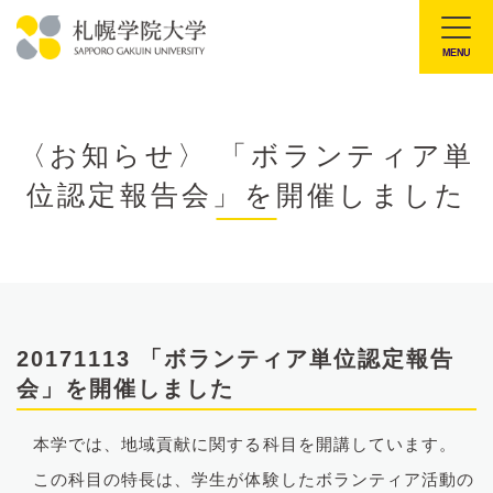
本
文
MENU
札
へ
幌
メ
学
ニ
〈お知らせ〉 「ボランティア単
院
ュ
位認定報告会」を開催しました
大
ー
学
へ
20171113 「ボランティア単位認定報告
会」を開催しました
本学では、地域貢献に関する科目を開講しています。
この科目の特長は、学生が体験したボランティア活動の