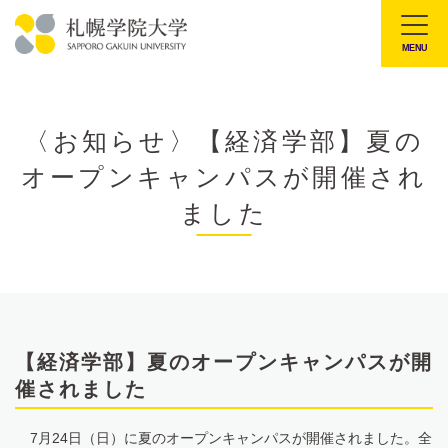
本
文
MENU
札
へ
幌
メ
学
ニ
〈お知らせ〉【経済学部】夏の
院
ュ
オープンキャンパスが開催され
大
ー
学
ました
へ
【経済学部】夏のオープンキャンパスが開
催されました
7月24日（日）に夏のオープンキャンパスが開催されました。全