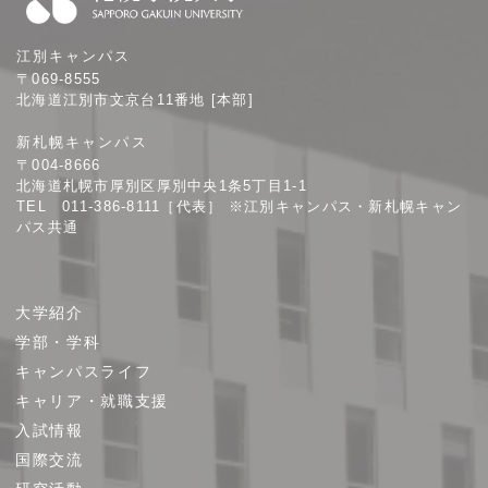
札
江別キャンパス
幌
〒069-8555
学
北海道江別市文京台11番地 [本部]
院
新札幌キャンパス
大
〒004-8666
学
北海道札幌市厚別区厚別中央1条5丁目1-1
TEL 011-386-8111［代表］ ※江別キャンパス・新札幌キャン
パス共通
サ
大学紹介
イ
学部・学科
ト
キャンパスライフ
マ
キャリア・就職支援
ッ
プ
入試情報
国際交流