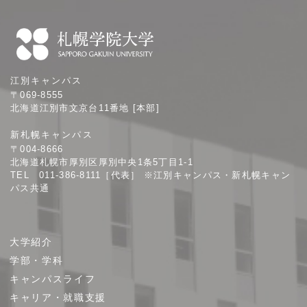
札
江別キャンパス
幌
〒069-8555
学
北海道江別市文京台11番地 [本部]
院
新札幌キャンパス
大
〒004-8666
学
北海道札幌市厚別区厚別中央1条5丁目1-1
TEL 011-386-8111［代表］ ※江別キャンパス・新札幌キャン
パス共通
サ
大学紹介
イ
学部・学科
ト
キャンパスライフ
マ
キャリア・就職支援
ッ