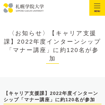
本
文
MENU
札
へ
幌
メ
学
ニ
〈お知らせ〉【キャリア支援
院
ュ
課】2022年度インターンシップ
大
ー
学
「マナー講座」に約120名が参
へ
加
【キャリア支援課】2022年度インターン
シップ「マナー講座」に約120名が参加