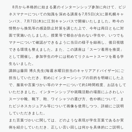
8月から本格的に始まる夏のインターンシップ参加に向けて、ビジ
ネスマナーについての知識を深める講座を7月5日(火)に新札幌キャ
ンパス、7月7日(木)に江別キャンパスで開催いたしました。昨今の
情勢から換気等の感染防止対策を講じた上で、今年は両日ともに対
面で実施いたしました。授業等で都合が合わない学生や、いつでも
マナーについて確認ができるように当日の様子を録画し、後日視聴
できる環境も整えました。また、この講座は「スーツ着用を推奨」
として開催し、参加学生の中には初めてリクルートスーツを着る学
生もいました。
講師は藤田 博久先生(毎週水曜日担当のキャリアアドバイザー)にご
担当していただき、初めにインターンシップの目的を明確にした上
で、服装や言葉づかい等のマナーについて約1時間程度、お話をして
いただきました。インターンシップや就職活動の場面にふさわしい
スーツや靴、靴下、鞄、ワイシャツの選び方、色や柄について、ま
たビジネスカジュアル等について画像を使用しつつ、詳細にご説明
していただきました。
また言葉づかいに関しては、どのような表現が学生言葉であるか実
例を紹介していただき、正しい言い回しは何かを具体的にご説明し