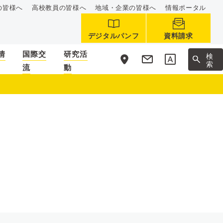
の皆様へ
高校教員の皆様へ
地域・企業の皆様へ
情報ポータル
デジタルパンフ
資料請求
情
国際交
研究活
サ
検
イ
索
流
動
ト
内