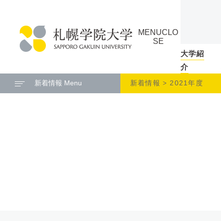
本
ペ
文
ー
MENU
CLO
へ
ジ
SE
メ
の
大学紹
札
ニ
ト
介
幌
ュ
ッ
新着情報 Menu
新着情報
2021年度
学
ー
プ
院
へ
に
大
戻
学
る
メ
ニ
ュ
ー
へ
本