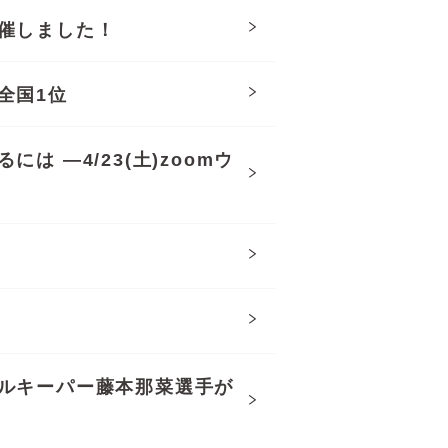
催しました！
全国1位
 —4/23(土)zoomウ
ルキーパー藤本那菜選手が