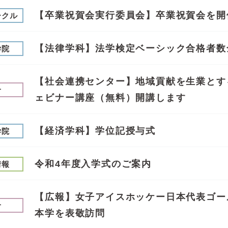
【卒業祝賀会実行委員会】卒業祝賀会を開
ークル
【法律学科】法学検定ベーシック合格者数
学院
【社会連携センター】地域貢献を生業とするには
せ
ェビナー講座（無料）開講します
【経済学科】学位記授与式
学院
令和4年度入学式のご案内
情報
【広報】女子アイスホッケー日本代表ゴー
せ
本学を表敬訪問