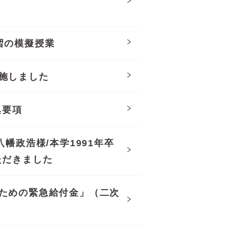
習の模擬授業
施しました
集要項
幡政浩様/本学1991年卒
ただきました
ための緊急給付金」（二次