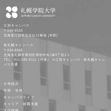
札
江別キャンパス
幌
〒069-8555
学
北海道江別市文京台11番地 [本部]
院
新札幌キャンパス
大
〒004-8666
学
北海道札幌市厚別区厚別中央1条5丁目1-1
TEL 011-386-8111［代表］ ※江別キャンパス・新札幌キャン
パス共通
サ
大学紹介
イ
学部・学科
ト
キャンパスライフ
マ
キャリア・就職支援
ッ
プ
入試情報