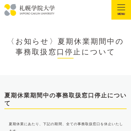
本
文
MENU
札
へ
幌
メ
学
ニ
〈お知らせ〉夏期休業期間中の
院
ュ
事務取扱窓口停止について
大
ー
学
へ
夏期休業期間中の事務取扱窓口停止につい
て
夏期休業にあたり、下記の期間、全ての事務取扱窓口を休止いたし