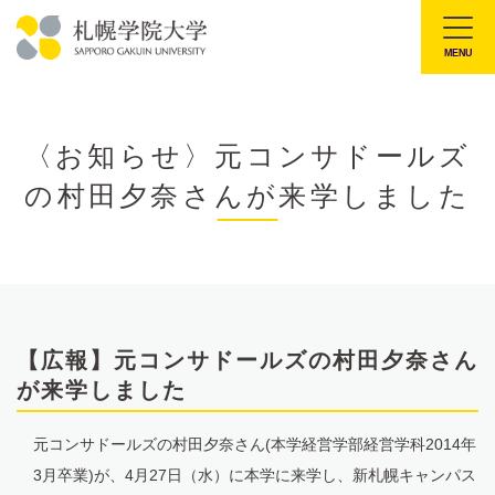
本
文
MENU
札
へ
幌
メ
学
ニ
〈お知らせ〉元コンサドールズ
院
ュ
の村田夕奈さんが来学しました
大
ー
学
へ
【広報】元コンサドールズの村田夕奈さん
が来学しました
元コンサドールズの村田夕奈さん(本学経営学部経営学科2014年
3月卒業)が、4月27日（水）に本学に来学し、新札幌キャンパス