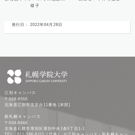
様子
発行日： 2022年04月28日
札
江別キャンパス
幌
〒069-8555
学
北海道江別市文京台11番地 [本部]
院
新札幌キャンパス
大
〒004-8666
学
北海道札幌市厚別区厚別中央1条5丁目1-1
TEL 011-386-8111［代表］ ※江別キャンパス・新札幌キャン