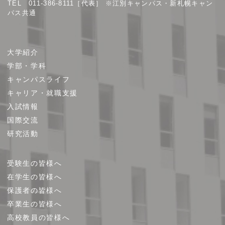
TEL 011-386-8111［代表］ ※江別キャンパス・新札幌キャン
パス共通
サ
大学紹介
イ
学部・学科
ト
キャンパスライフ
マ
キャリア・就職支援
ッ
プ
入試情報
国際交流
研究活動
受験生の皆様へ
在学生の皆様へ
保護者の皆様へ
卒業生の皆様へ
高校教員の皆様へ