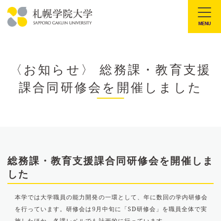
本
文
MENU
札
へ
幌
メ
学
ニ
〈お知らせ〉 総務課・教育支援
院
ュ
課合同研修会を開催しました
大
ー
学
へ
総務課・教育支援課合同研修会を開催しま
した
本学では大学職員の能力開発の一環として、年に数回の学内研修会
を行っています。研修会は
月中旬に「SD研修会」を職員全体で実
9
施したほか、各課レベルでも計画的に行っています。