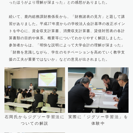
ったほうがより理解が深まった」との感想がありました。
続いて、鹿内総務課財務係長から、「財務諸表の見方」と題して講
習がありました。平成
年度からの学校法人会計基準の改正ポイン
27
トを中心に、資金収支計算書、消費収支計算書、貸借対照表の各計
算書類の目的や体系、概要等についてわかりやすく解説しました。
参加者からは、「明快な説明によって大学会計の理解が深まった」
「財務を意識しながら、学生のモチベーションを高めていく教学支
援の工夫が重要ではないか」などの意見が出されました。
石岡氏からジグソー学習法に
実際に「ジグソー学習法」を
ついての解説
体験中