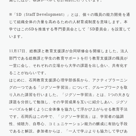
※「SD（Staff Development）」とは、個々の職員の能力開発を通
じて組織全体の力量を高めるための人材育成制度を意味します。本
学ではこのSDを推進する専門委員会として「SD委員会」を設置して
います。
月
日、総務課と教育支援課が合同研修会を開催しました。法人
11
17
部門である総務課と学生の教育サポートを行う教育支援課の職員が
一堂に会し、それぞれの立場から大学の課題を出し合い、共有化す
ることがねらいです。
はじめに、石岡教育支援課心理学部係長から、アクティブラーニン
グの一つである「ジグソー学習法」について、グループワークを取
り入れた講習を行いました。「ジグソー学習法」とは、
つの大きな
1
課題を分担して勉強し、その学習成果を互いに紹介しあい、ジグソ
ーパズルを解くように全体像を協力して浮かび上がらせる教育手法
です。石岡氏はこの中で、「ジグソー学習法」は、学習者の協調
性、傾聴力、自尊心、コミュニケーション能力の醸成に有効な手段
であると解説。参加者からは、「一人で学ぶよりも協力して学びあ