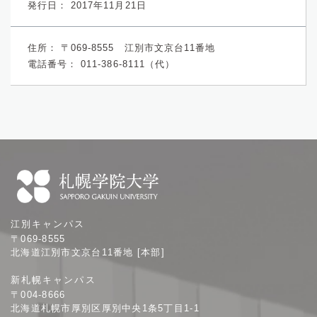
発行日： 2017年11月21日
住所：
〒069-8555 江別市文京台11番地
電話番号：
011-386-8111（代）
札
江別キャンパス
幌
〒069-8555
学
北海道江別市文京台11番地 [本部]
院
新札幌キャンパス
大
〒004-8666
学
北海道札幌市厚別区厚別中央1条5丁目1-1