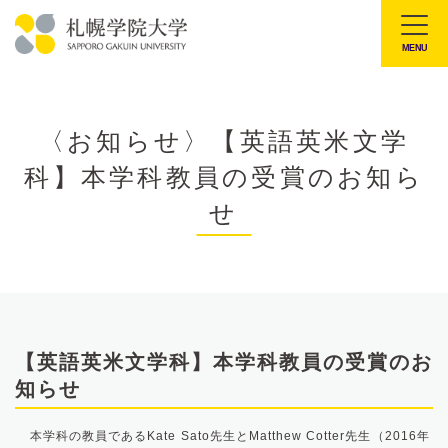
本
文
MENU
札
へ
幌
メ
学
ニ
〈お知らせ〉【英語英米文学
院
ュ
科】本学科教員の受賞のお知ら
大
ー
学
せ
へ
【英語英米文学科】本学科教員の受賞のお
知らせ
本学科の教員であるKate Sato先生とMatthew Cotter先生（2016年