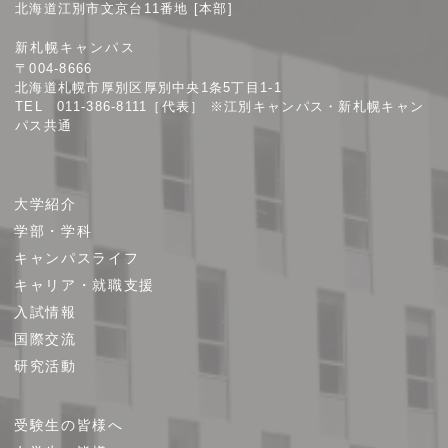
学
北海道江別市文京台11番地 [本部]
院
新札幌キャンパス
大
〒004-8666
学
北海道札幌市厚別区厚別中央1条5丁目1-1
TEL 011-386-8111［代表］ ※江別キャンパス・新札幌キャン
パス共通
サ
大学紹介
イ
学部・学科
ト
キャンパスライフ
マ
キャリア・就職支援
ッ
プ
入試情報
国際交流
研究活動
受験生の皆様へ