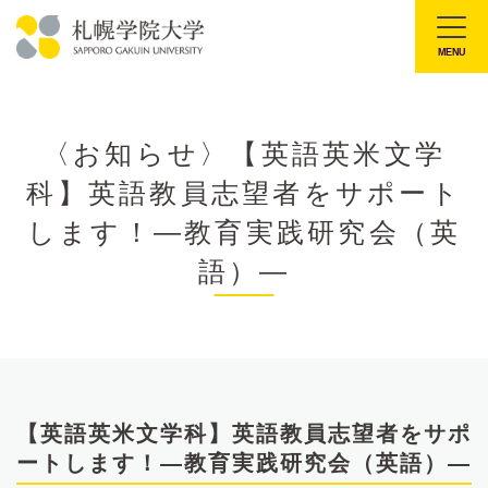
本
文
MENU
札
へ
幌
メ
学
ニ
〈お知らせ〉【英語英米文学
院
ュ
科】英語教員志望者をサポート
大
ー
学
します！—教育実践研究会（英
へ
語）—
【英語英米文学科】英語教員志望者をサポ
ートします！—教育実践研究会（英語）—