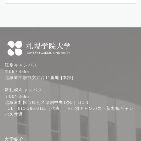
札
江別キャンパス
幌
〒069-8555
学
北海道江別市文京台11番地 [本部]
院
新札幌キャンパス
大
〒004-8666
学
北海道札幌市厚別区厚別中央1条5丁目1-1
TEL 011-386-8111［代表］ ※江別キャンパス・新札幌キャン
パス共通
サ
大学紹介