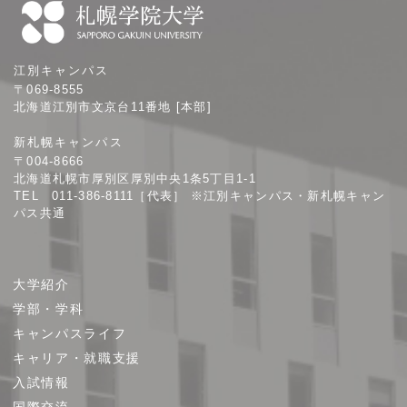
札
江別キャンパス
幌
〒069-8555
学
北海道江別市文京台11番地 [本部]
院
新札幌キャンパス
大
〒004-8666
学
北海道札幌市厚別区厚別中央1条5丁目1-1
TEL 011-386-8111［代表］ ※江別キャンパス・新札幌キャン
パス共通
サ
大学紹介
イ
学部・学科
ト
キャンパスライフ
マ
キャリア・就職支援
ッ
プ
入試情報
国際交流