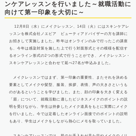
ンケアレッスンを行いました～就職活動に
向けて第一印象を大切に～
12月8日（水）にメイクレッスン、14日（火）にはスキンケアレ
ッスンを株式会社ノエビア ビューティアドバイザーの方を講師に
お招きして実施しました。昨年はオンラインのみで行ったこの講座
も、今年は感染対策を施した上で行う対面形式とその模様を配信す
るオンライン形式の2つの形式で行うことができ、メイクレッスン・
スキンケアレッスンと合わせて延べ27名が申込みました。
メイクレッスンではまず、第一印象の重要性、またそれを決める
要素としてメイクや髪型、服装、挨拶、表情、声の大きさというも
のがあるということを学びました。また、顔の印象を大きく変える
「眉」について、就職活動に適したビジネスメイクのポイントの説
明を受けながら、学生は持参したメイク道具をもとに実際にメイク
を行いました。今では定着したオンライン面接でのポイントの説明
もあり、学生はメイクをしながら熱心にメモを取っていました。
スキンケアレッスンでは、肌のお手入れが見た目やメイクのノリ