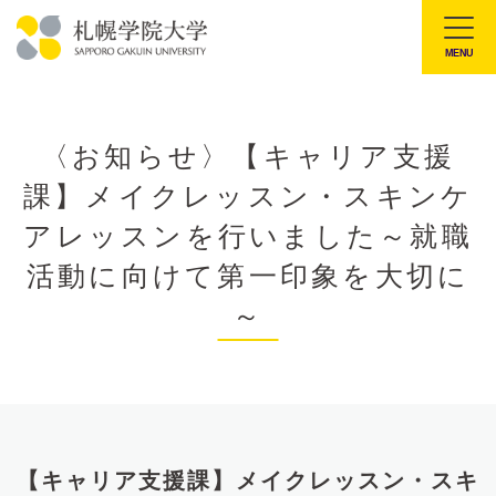
本
文
MENU
札
へ
幌
メ
学
ニ
〈お知らせ〉【キャリア支援
院
ュ
課】メイクレッスン・スキンケ
大
ー
学
アレッスンを行いました～就職
へ
活動に向けて第一印象を大切に
～
【キャリア支援課】メイクレッスン・スキ