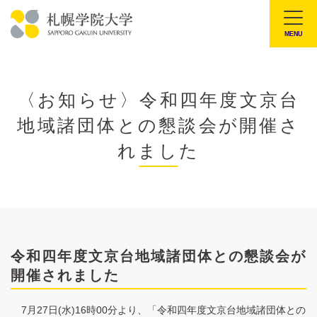
本
文
MENU
札
へ
幌
メ
学
ニ
〈お知らせ〉令和四年度文京台
院
ュ
地域諸団体との懇談会が開催さ
大
ー
学
れました
へ
令和四年度文京台地域諸団体との懇談会が
開催されました
7月27日(水)16時00分より、「令和四年度文京台地域諸団体との