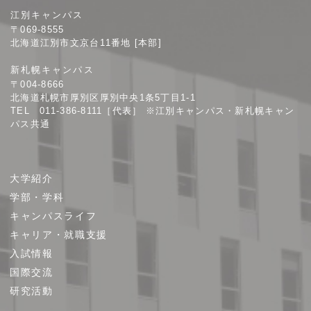
札
江別キャンパス
幌
〒069-8555
学
北海道江別市文京台11番地 [本部]
院
新札幌キャンパス
大
〒004-8666
学
北海道札幌市厚別区厚別中央1条5丁目1-1
TEL 011-386-8111［代表］ ※江別キャンパス・新札幌キャン
パス共通
サ
大学紹介
イ
学部・学科
ト
キャンパスライフ
マ
キャリア・就職支援
ッ
プ
入試情報
国際交流
研究活動