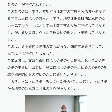
懇談会」が開催されました。
この懇談会は、本学が立地する江別市の市役所関係者や隣接す
る文京台三自治会の方々と、本学が地域連携を目的に忌憚のな
い意見交換を行う場として三十数年前より毎年開催しておりま
したが、新型コロナウィルス感染症の拡大から中断しておりま
した。
この度、飲食を控え参加人数も絞るなど開催方法を見直して、
三年ぶりに開催いたしました。
ご出席者は、文京台東町自治会会長の小田島様、第一自治会副
会長の中西様、浅野様、第ニ自治会会長の井上様を含め9名の地
域諸団体関係者の皆様のご出席をいただきました。
大学からは河西学長、坂口学生部長ら7名が出席し、河西学長
から地域の皆様方にお礼の挨拶がありました。