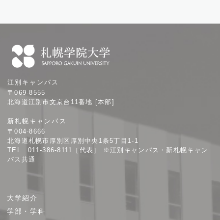
札
江別キャンパス
幌
〒069-8555
学
北海道江別市文京台11番地 [本部]
院
新札幌キャンパス
大
〒004-8666
学
北海道札幌市厚別区厚別中央1条5丁目1-1
TEL 011-386-8111［代表］ ※江別キャンパス・新札幌キャン
パス共通
サ
大学紹介
イ
学部・学科
ト