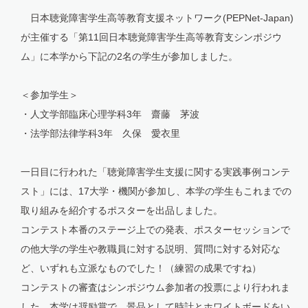
日本聴覚障害学生高等教育支援ネットワーク(PEPNet-Japan)
が主催する「第11回日本聴覚障害学生高等教育支シンポジウ
ム」に本学から下記の2名の学生が参加しました。
＜参加学生＞
・人文学部臨床心理学科3年 齋藤 茅波
・法学部法律学科3年 久保 愛衣里
一日目に行われた「聴覚障害学生支援に関する実践事例コンテ
スト」には、17大学・機関が参加し、本学の学生もこれまでの
取り組みを紹介するポスターを出品しました。
コンテスト本番のステージ上での発表、ポスターセッションで
の他大学の学生や教職員に対する説明、質問に対する対応な
ど、いずれも立派なものでした！（練習の成果ですね）
コンテストの審査はシンポジウム参加者の投票により行われま
した。本学は奨励賞で、景品として時計とホワイトボードをい