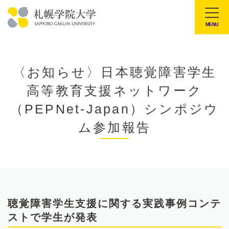
本
文
MENU
札
へ
幌
メ
学
ニ
〈お知らせ〉日本聴覚障害学生
院
ュ
高等教育支援ネットワーク
大
ー
学
（PEPNet-Japan）シンポジウ
へ
ム参加報告
聴覚障害学生支援に関する実践事例コンテ
ストで学生が発表