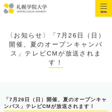
本
文
MENU
札
へ
幌
メ
学
ニ
〈お知らせ〉「7月26日（日）
院
ュ
開催、夏のオープンキャンパ
大
ー
学
ス」テレビCMが放送されま
へ
す！
「7月26日（日）開催、夏のオープンキャ
ンパス」テレビCMが放送されます！