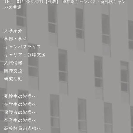
TEL 011-386-8111［代表］ ※江別キャンパス・新札幌キャン
パス共通
サ
大学紹介
イ
学部・学科
ト
キャンパスライフ
マ
キャリア・就職支援
ッ
プ
入試情報
国際交流
研究活動
受験生の皆様へ
在学生の皆様へ
保護者の皆様へ
卒業生の皆様へ
高校教員の皆様へ