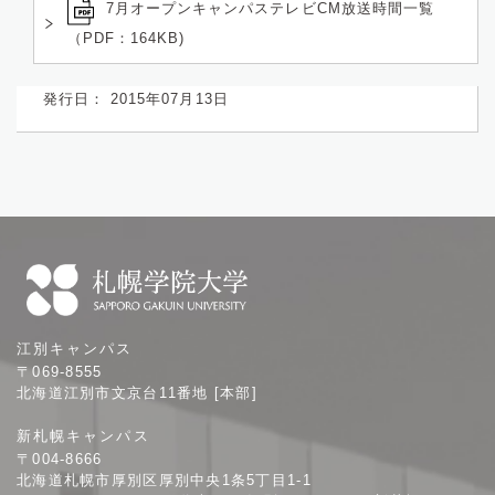
7月オープンキャンパステレビCM放送時間一覧
（PDF：164KB)
発行日： 2015年07月13日
札
江別キャンパス
幌
〒069-8555
学
北海道江別市文京台11番地 [本部]
院
新札幌キャンパス
大
〒004-8666
学
北海道札幌市厚別区厚別中央1条5丁目1-1