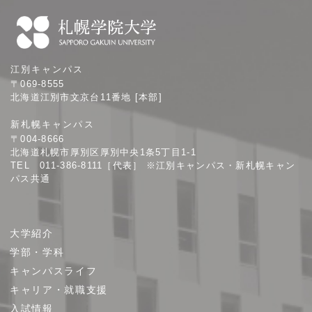
札
江別キャンパス
幌
〒069-8555
学
北海道江別市文京台11番地 [本部]
院
新札幌キャンパス
大
〒004-8666
学
北海道札幌市厚別区厚別中央1条5丁目1-1
TEL 011-386-8111［代表］ ※江別キャンパス・新札幌キャン
パス共通
サ
大学紹介
イ
学部・学科
ト
キャンパスライフ
マ
キャリア・就職支援
ッ
プ
入試情報