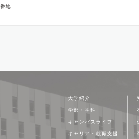
1番地
サ
大学紹介
イ
学部・学科
ト
キャンパスライフ
マ
ッ
キャリア・就職支援