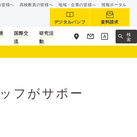
の皆様へ
高校教員の皆様へ
地域・企業の皆様へ
情報ポータル
デジタルパンフ
資料請求
情
国際交
研究活
サ
検
イ
索
流
動
ト
内
タッフがサポー