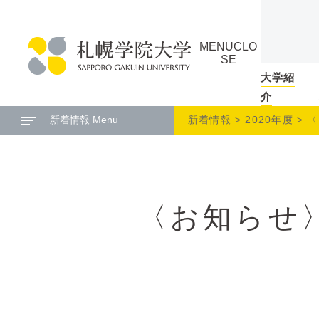
本
ペ
文
ー
MENU
CLO
へ
ジ
SE
メ
の
大学紹
札
ニ
ト
介
幌
ュ
ッ
新着情報 Menu
新着情報
2020年度
〈
学
ー
プ
院
へ
に
大
戻
学
る
〈お知らせ
メ
ニ
ュ
ー
へ
本