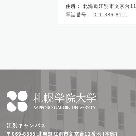
住所：
北海道江別市文京台1
電話番号：
011-386-8111
札
幌
江別キャンパス
学
〒069-8555
北海道江別市文京台11番地 [本部]