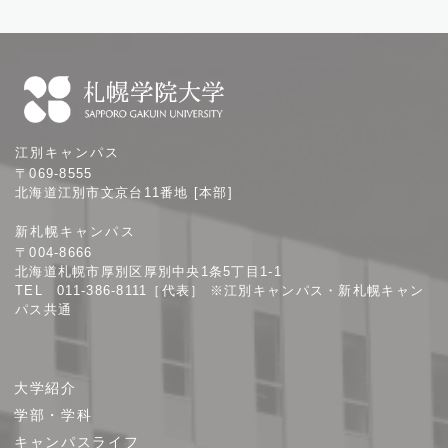
札
江別キャンパス
幌
〒069-8555
学
北海道江別市文京台11番地 [本部]
院
新札幌キャンパス
大
〒004-8666
学
北海道札幌市厚別区厚別中央1条5丁目1-1
TEL 011-386-8111［代表］ ※江別キャンパス・新札幌キャン
パス共通
サ
大学紹介
イ
学部・学科
ト
キャンパスライフ
マ