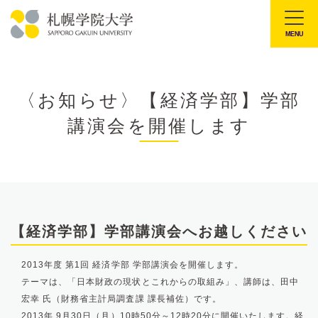
本
文
MENU
札
へ
幌
メ
学
ニ
〈お知らせ〉【経済学部】学部
院
ュ
講演会を開催します
大
ー
学
へ
【経済学部】学部講演会へお越しください
2013年度 第1回 経済学部 学部講演会を開催します。
テーマは、「日本財政の現状とこれからの取組み」、講師は、田中
宏幸 氏（財務省主計局調査課 課長補佐）です。
2013年 9月30日（月）10時50分～12時20分に開催いたします。経