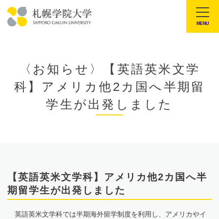
本
文
MENU
札
へ
幌
メ
学
ニ
〈お知らせ〉【英語英米文学
院
ュ
科】アメリカ他2カ国へ半期留
大
ー
学
学生が出発しました
へ
【英語英米文学科】アメリカ他2カ国へ半
期留学生が出発しました
英語英米文学科では半期海外留学制度を利用し、アメリカやイ