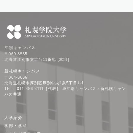
札
江別キャンパス
幌
〒069-8555
学
北海道江別市文京台11番地 [本部]
院
新札幌キャンパス
大
〒004-8666
学
北海道札幌市厚別区厚別中央1条5丁目1-1
TEL 011-386-8111［代表］ ※江別キャンパス・新札幌キャン
パス共通
サ
大学紹介
イ
学部・学科
ト