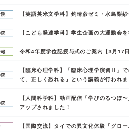
【英語英米文学科】釣晴彦ゼミ・水島梨紗
学院
【こども発達学科】学生企画の大運動会を
学院
令和4年度学位記授与式のご案内【3月17
情報
【臨床心理学科】「臨床心理学演習Ⅱ」で
学院
て、正しく恐れる」という講義が行われま
【人間科学科】動画配信「学びのるつぼ〜
学院
アップされました！
【国際交流】タイでの異文化体験「グロー
せ