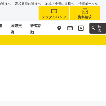
の皆様へ
高校教員の皆様へ
地域・企業の皆様へ
情報ポータル
デジタルパンフ
資料請求
情
国際交
研究活
サ
検
イ
索
流
動
ト
内