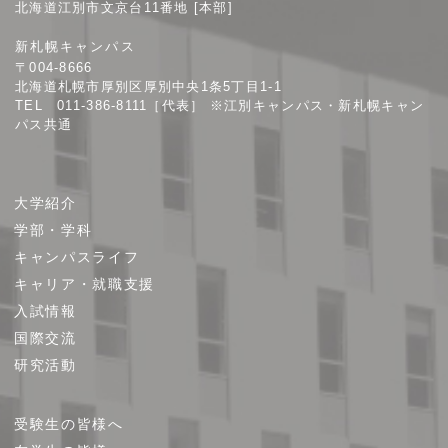
北海道江別市文京台11番地 [本部]
院
新札幌キャンパス
大
〒004-8666
学
北海道札幌市厚別区厚別中央1条5丁目1-1
TEL 011-386-8111［代表］ ※江別キャンパス・新札幌キャン
パス共通
サ
大学紹介
イ
学部・学科
ト
キャンパスライフ
マ
キャリア・就職支援
ッ
プ
入試情報
国際交流
研究活動
受験生の皆様へ