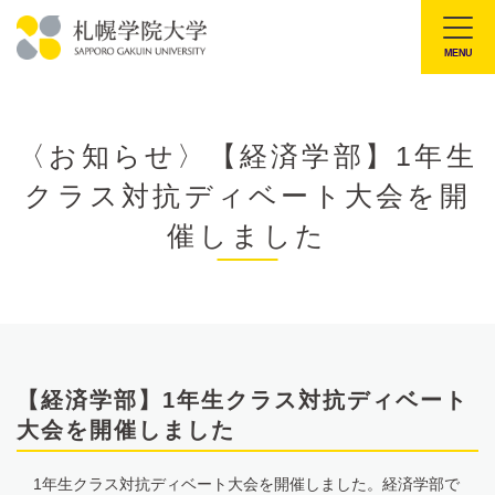
本
文
MENU
札
へ
幌
メ
学
ニ
〈お知らせ〉【経済学部】1年生
院
ュ
クラス対抗ディベート大会を開
大
ー
学
催しました
へ
【経済学部】1年生クラス対抗ディベート
大会を開催しました
1年生クラス対抗ディベート大会を開催しました。経済学部で