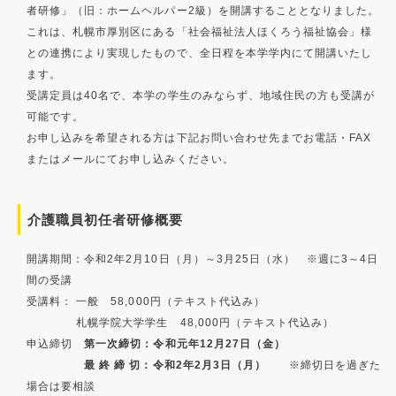
者研修」（旧：ホームヘルパー2級）を開講することとなりました。
これは、札幌市厚別区にある「社会福祉法人ほくろう福祉協会」様
との連携により実現したもので、全日程を本学学内にて開講いたし
ます。
受講定員は40名で、本学の学生のみならず、地域住民の方も受講が
可能です。
お申し込みを希望される方は下記お問い合わせ先までお電話・FAX
またはメールにてお申し込みください。
介護職員初任者研修概要
開講期間：令和2年2月10日（月）～3月25日（水） ※週に3～4日
間の受講
受講料：
一般 58,000円（テキスト代込み）
札幌学院大学学生 48,000円（テキスト代込み）
申込締切
第一次締切：令和元年12月27日（金）
最 終 締 切：令和2年2月3日（月）
※締切日を過ぎた
場合は要相談