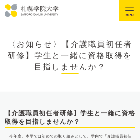
本
文
MENU
札
へ
幌
メ
学
ニ
〈お知らせ〉【介護職員初任者
院
ュ
研修】学生と一緒に資格取得を
大
ー
学
目指しませんか？
へ
【介護職員初任者研修】学生と一緒に資格
取得を目指しませんか？
今年度、本学では初めての取り組みとして、学内で「介護職員初任