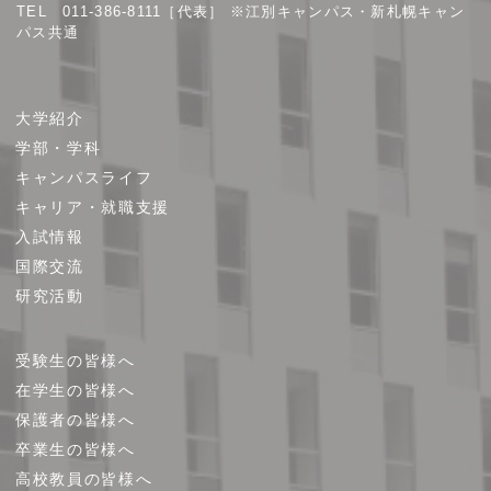
TEL 011-386-8111［代表］ ※江別キャンパス・新札幌キャン
パス共通
サ
大学紹介
イ
学部・学科
ト
キャンパスライフ
マ
キャリア・就職支援
ッ
プ
入試情報
国際交流
研究活動
受験生の皆様へ
在学生の皆様へ
保護者の皆様へ
卒業生の皆様へ
高校教員の皆様へ