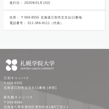
発行日： 2020年01月15日
住所：
〒069-8555 北海道江別市文京台11番地
電話番号：
011-386-8111（代表）
札
江別キャンパス
幌
〒069-8555
学
北海道江別市文京台11番地 [本部]
院
新札幌キャンパス
大
〒004-8666
学
北海道札幌市厚別区厚別中央1条5丁目1-1