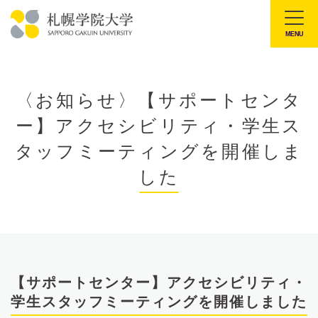
本
文
MENU
札
へ
幌
メ
学
ニ
〈お知らせ〉【サポートセンタ
院
ュ
ー】アクセシビリティ・学生ス
大
ー
学
タッフミーティングを開催しま
へ
した
【サポートセンター】アクセシビリティ・
学生スタッフミーティングを開催しました