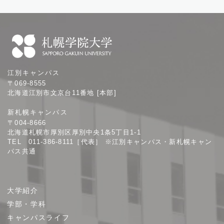
札
江別キャンパス
幌
〒069-8555
学
北海道江別市文京台11番地 [本部]
院
新札幌キャンパス
大
〒004-8666
学
北海道札幌市厚別区厚別中央1条5丁目1-1
TEL 011-386-8111［代表］ ※江別キャンパス・新札幌キャン
パス共通
サ
大学紹介
イ
学部・学科
ト
キャンパスライフ
マ