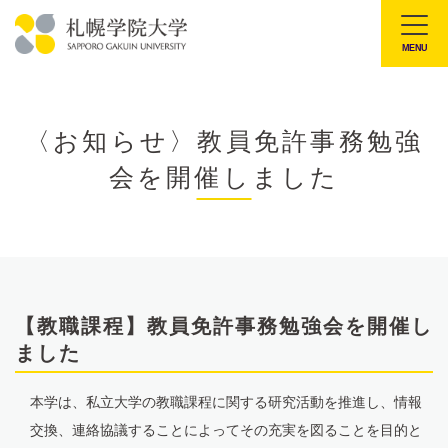
本
文
MENU
札
へ
幌
メ
学
ニ
〈お知らせ〉教員免許事務勉強
院
ュ
会を開催しました
大
ー
学
へ
【教職課程】教員免許事務勉強会を開催し
ました
本学は、私立大学の教職課程に関する研究活動を推進し、情報
交換、連絡協議することによってその充実を図ることを目的と