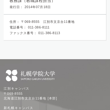
教務課（教職課程担当）
発行日： 2014年07月18日
住所：
〒069-8555 江別市文京台11番地
電話番号：
011-386-8111
ファックス番号：
011-386-8113
札
江別キャンパス
幌
〒069-8555
学
北海道江別市文京台11番地 [本部]
院
新札幌キャンパス
大