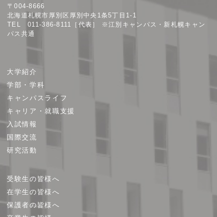
〒004-8666
学
北海道札幌市厚別区厚別中央1条5丁目1-1
TEL 011-386-8111［代表］ ※江別キャンパス・新札幌キャン
パス共通
サ
大学紹介
イ
学部・学科
ト
キャンパスライフ
マ
キャリア・就職支援
ッ
プ
入試情報
国際交流
研究活動
受験生の皆様へ
在学生の皆様へ
保護者の皆様へ