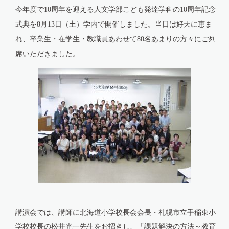
今年度で
周年を迎える人文学部こども発達学科の
周年記念
10
10
式典を
月
日（土）学内で開催しました。当日は好天に恵ま
8
13
れ、卒業生・在学生・教職員あわせて
名あまりの方々にご列
80
席いただきました。
講演会では、講師に北海道小学校長会会長・札幌市立手稲東小
学校校長の松井光一先生をお招きし、「課題解決の方法～教育