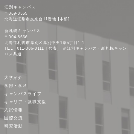
札
江別キャンパス
幌
〒069-8555
学
北海道江別市文京台11番地 [本部]
院
新札幌キャンパス
大
〒004-8666
学
北海道札幌市厚別区厚別中央1条5丁目1-1
TEL 011-386-8111［代表］ ※江別キャンパス・新札幌キャン
パス共通
サ
大学紹介
イ
学部・学科
ト
キャンパスライフ
マ
キャリア・就職支援
ッ
プ
入試情報
国際交流
研究活動