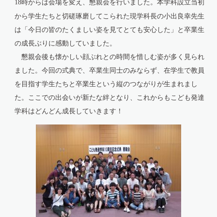
時からは会場を変え、懇親会を行いました。本学科設立当初
18
から学生たちと切磋琢磨してこられた現学科長の小出良幸先生
は「今日の皆のたくましい姿を見てとても安心した」と卒業生
の成長ぶりに感動していました。
懇親会後も懐かしい顔ぶれとの時間を惜しむ姿が多く見られ
ました。今回の式典で、卒業生同士のみならず、在学生で教員
を目指す学生たちと卒業生という縦のつながりが生まれまし
た。ここでの出会いが新たな絆となり、これからもこども発達
学科はどんどん成長していきます！