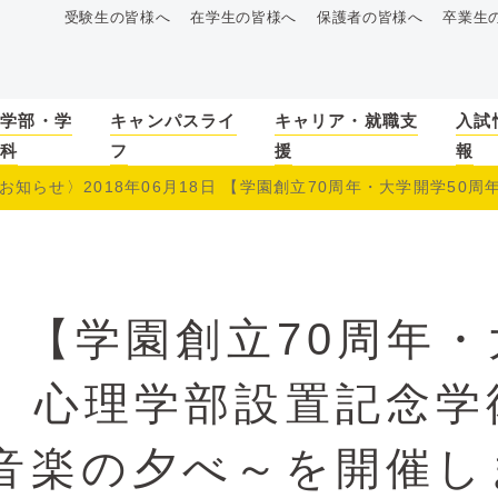
受験生の皆様へ
在学生の皆様へ
保護者の皆様へ
卒業生
学部・学
キャンパスライ
キャリア・就職支
入試
科
フ
援
報
お知らせ〉2018年06月18日 【学園創立70周年・大学開学50周年
〉【学園創立70周年・
】心理学部設置記念学
音楽の夕べ～を開催し