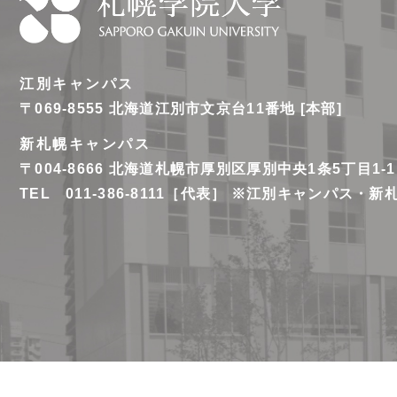
札
幌
江別キャンパス
学
〒069-8555
北海道江別市文京台11番地 [本部]
院
新札幌キャンパス
大
〒004-8666
北海道札幌市厚別区厚別中央1条5丁目1-1
学
TEL 011-386-8111［代表］ ※江別キャンパス・