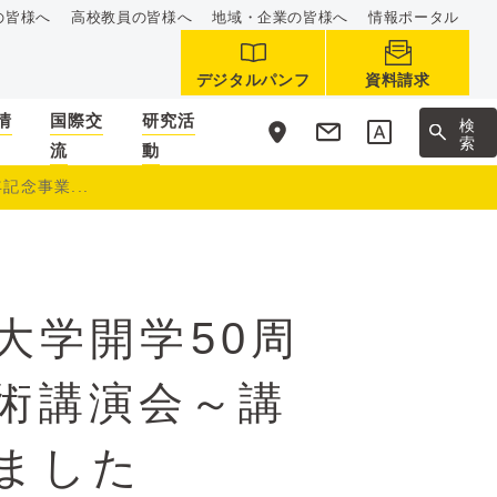
の皆様へ
高校教員の皆様へ
地域・企業の皆様へ
情報ポータル
デジタルパンフ
資料請求
情
国際交
研究活
サ
検
イ
索
流
動
ト
内
記念事業...
大学開学50周
術講演会～講
ました