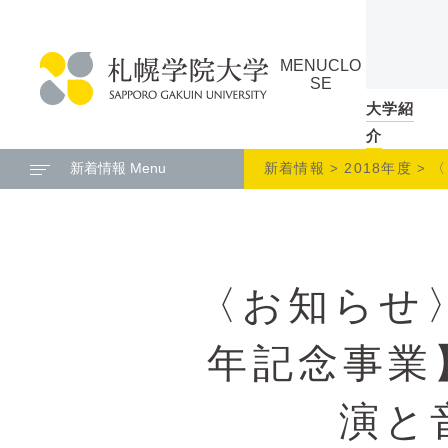
本
ペ
文
ー
MENU
CLO
へ
ジ
SE
メ
の
大学紹
札
ニ
ト
介
幌
ュ
ッ
新着情報 Menu
新着情報
2018年度
〈
学
ー
プ
院
へ
に
大
戻
学
る
〈お知らせ
メ
ニ
ュ
年記念事業
ー
へ
演と
本