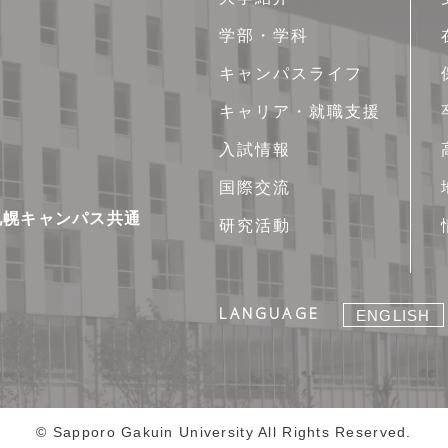
イ
学部・学科
ト
キャンパスライフ
マ
ッ
キャリア・就職支援
プ
入試情報
国際交流
新札幌キャンパス共通
研究活動
LANGUAGE
ENGLISH
© Sapporo Gakuin University All Rights Reserved.