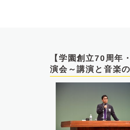
文
へ
【学園創立70周年
演会～講演と音楽