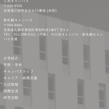
江別キャンパス
幌
〒069-8555
学
北海道江別市文京台11番地 [本部]
院
新札幌キャンパス
大
〒004-8666
学
北海道札幌市厚別区厚別中央1条5丁目1-1
TEL 011-386-8111［代表］ ※江別キャンパス・新札幌キャン
パス共通
サ
大学紹介
イ
学部・学科
ト
キャンパスライフ
マ
キャリア・就職支援
ッ
プ
入試情報
国際交流
研究活動