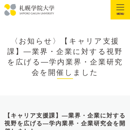
本
文
MENU
札
へ
幌
メ
学
ニ
〈お知らせ〉【キャリア支援
院
ュ
課】—業界・企業に対する視野
大
ー
学
を広げる—学内業界・企業研究
へ
会を開催しました
【キャリア支援課】—業界・企業に対する
視野を広げる—学内業界・企業研究会を開