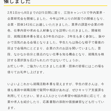
催しました
2月1日から8日までの計5日間に渡り、江別キャンパスで学内業界・
企業研究会を開催しました。今年は3年ぶりの対面での開催となり、
企業・団体141社にお越しいただきました。業界の課題や企業の特
色、仕事内容や求める人材像などを説明いただきました。開催初
日、就職活動本番を迎える3年生のほか、2年生も多く参加し、賑や
かで活気のある会場となりました。学生たちは熱心な様子で最後の
回まで会場内にとどまり、企業の方のお話を聞いていました。普
段、なかなか自分と接点のない仕事を知る機会となり、就職先を検
討する選択肢を広げられたのではないでしょうか。
お忙しい中、ご協力いただきました企業・団体の皆様にはこの場を
借りてお礼申し上げます。
いよいよこれから就職活動本番を迎えますが、学生の皆さんは、今
後も進路や就職活動で疑問や相談があれば、ぜひキャリア支援課を
利用してください。皆さん1人ひとりの希望や相談内容に応じて、企
業や求人を紹介したり、応募書類の添削や面接練習なども行ってい
ます。