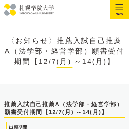
本
文
MENU
札
へ
幌
メ
学
ニ
〈お知らせ〉推薦入試自己推薦
院
ュ
A（法学部・経営学部）願書受付
大
ー
学
期間【12/7(月) ～14(月)】
へ
推薦入試自己推薦A（法学部・経営学部）
願書受付期間【12/7(月) ～14(月)】
出願期間