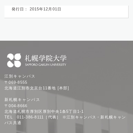
発行日： 2015年12月01日
札
江別キャンパス
幌
〒069-8555
学
北海道江別市文京台11番地 [本部]
院
新札幌キャンパス
大
〒004-8666
学
北海道札幌市厚別区厚別中央1条5丁目1-1
TEL 011-386-8111［代表］ ※江別キャンパス・新札幌キャン
パス共通