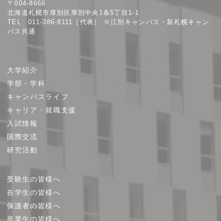
〒004-8666
学
北海道札幌市厚別区厚別中央1条5丁目1-1
TEL 011-386-8111［代表］ ※江別キャンパス・新札幌キャン
パス共通
サ
大学紹介
イ
学部・学科
ト
キャンパスライフ
マ
キャリア・就職支援
ッ
プ
入試情報
国際交流
研究活動
受験生の皆様へ
在学生の皆様へ
保護者の皆様へ
卒業生の皆様へ