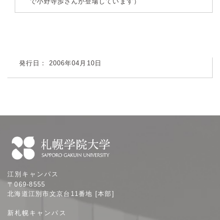
で小野寺歩さんが登場しています）
発行日： 2006年04月10日
札
江別キャンパス
幌
〒069-8555
学
北海道江別市文京台11番地 [本部]
院
新札幌キャンパス
大