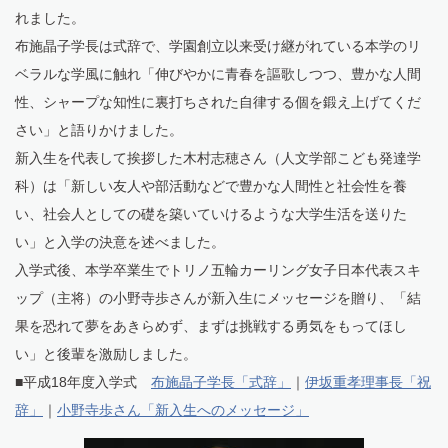
れました。
布施晶子学長は式辞で、学園創立以来受け継がれている本学のリ
ベラルな学風に触れ「伸びやかに青春を謳歌しつつ、豊かな人間
性、シャープな知性に裏打ちされた自律する個を鍛え上げてくだ
さい」と語りかけました。
新入生を代表して挨拶した木村志穂さん（人文学部こども発達学
科）は「新しい友人や部活動などで豊かな人間性と社会性を養
い、社会人としての礎を築いていけるような大学生活を送りた
い」と入学の決意を述べました。
入学式後、本学卒業生でトリノ五輪カーリング女子日本代表スキ
ップ（主将）の小野寺歩さんが新入生にメッセージを贈り、「結
果を恐れて夢をあきらめず、まずは挑戦する勇気をもってほし
い」と後輩を激励しました。
■平成18年度入学式
布施晶子学長「式辞」
｜
伊坂重孝理事長「祝
辞」
｜
小野寺歩さん「新入生へのメッセージ」