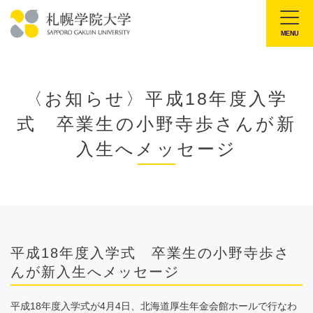
本
文
MENU
札
へ
幌
メ
学
ニ
〈お知らせ〉平成18年度入学
院
ュ
式 卒業生の小野寺歩さんが新
大
ー
学
入生へメッセージ
へ
平成18年度入学式 卒業生の小野寺歩さ
んが新入生へメッセージ
平成18年度入学式が4月4日、北海道厚生年金会館ホールで行なわ