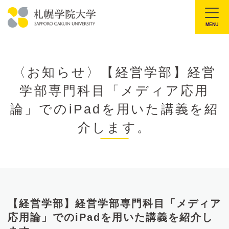
本
文
MENU
札
へ
幌
メ
学
ニ
〈お知らせ〉【経営学部】経営
院
ュ
学部専門科目「メディア応用
大
ー
学
論」でのiPadを用いた講義を紹
へ
介します。
【経営学部】経営学部専門科目「メディア
応用論」でのiPadを用いた講義を紹介し