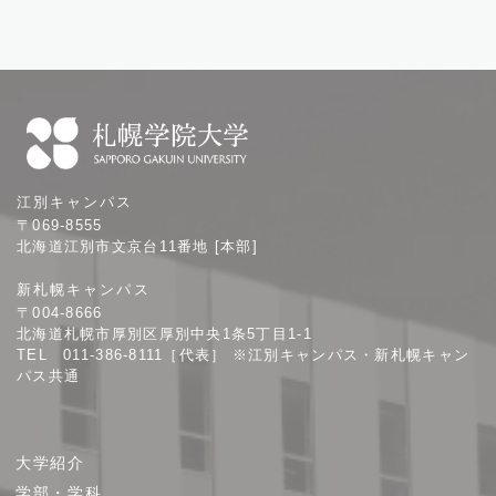
札
江別キャンパス
幌
〒069-8555
学
北海道江別市文京台11番地 [本部]
院
新札幌キャンパス
大
〒004-8666
学
北海道札幌市厚別区厚別中央1条5丁目1-1
TEL 011-386-8111［代表］ ※江別キャンパス・新札幌キャン
パス共通
サ
大学紹介
イ
学部・学科