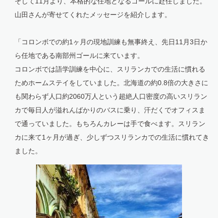
そして11月より、本格的な任地となるゴールに赴任しました。
山田さんが寄せてくれたメッセージを紹介します。
「コロンボでの約1ヶ月の現地訓練も無事終え、先日11月3日か
ら任地である南部州ゴールに来ています。
コロンボでは語学訓練を中心に、スリランカでの生活に慣れる
ためホームステイをしていました。北海道の約0.8倍の大きさに
も関わらず人口約2060万人という超絶人口密度の高いスリラン
カで毎日人が溢れんばかりのバスに乗り、汗だくでオフィスま
で通っていました。もちろんカレーは手で食べます。スリラン
カに来て1ヶ月が過ぎ、少しずつスリランカでの生活に慣れてき
ました。