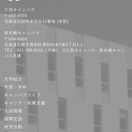
札
江別キャンパス
幌
〒069-8555
学
北海道江別市文京台11番地 [本部]
院
新札幌キャンパス
大
〒004-8666
学
北海道札幌市厚別区厚別中央1条5丁目1-1
TEL 011-386-8111［代表］ ※江別キャンパス・新札幌キャン
パス共通
サ
大学紹介
イ
学部・学科
ト
キャンパスライフ
マ
キャリア・就職支援
ッ
プ
入試情報
国際交流
研究活動