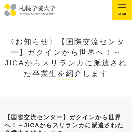
本
文
MENU
札
へ
幌
メ
学
ニ
〈お知らせ〉【国際交流センタ
院
ュ
ー】ガクインから世界へ！～
大
ー
学
JICAからスリランカに派遣され
へ
た卒業生を紹介します
【国際交流センター】ガクインから世界
へ！～JICAからスリランカに派遣された