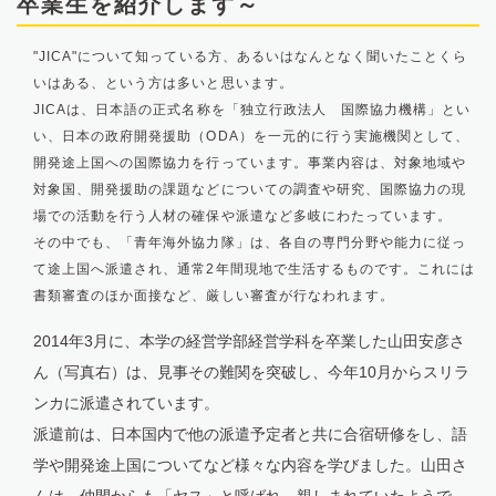
卒業生を紹介します～
"JICA"について知っている方、あるいはなんとなく聞いたことくら
いはある、という方は多いと思います。
JICAは、日本語の正式名称を「独立行政法人 国際協力機構」とい
い、日本の政府開発援助（ODA）を一元的に行う実施機関として、
開発途上国への国際協力を行っています。事業内容は、対象地域や
対象国、開発援助の課題などについての調査や研究、国際協力の現
場での活動を行う人材の確保や派遣など多岐にわたっています。
その中でも、「青年海外協力隊」は、各自の専門分野や能力に従っ
て途上国へ派遣され、通常2年間現地で生活するものです。これには
書類審査のほか面接など、厳しい審査が行なわれます。
2014年3月に、本学の経営学部経営学科を卒業した山田安彦さ
ん（写真右）は、見事その難関を突破し、今年10月からスリラ
ンカに派遣されています。
派遣前は、日本国内で他の派遣予定者と共に合宿研修をし、語
学や開発途上国についてなど様々な内容を学びました。山田さ