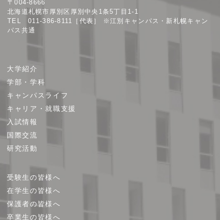
〒004-8666
学
北海道札幌市厚別区厚別中央1条5丁目1-1
TEL 011-386-8111［代表］ ※江別キャンパス・新札幌キャン
パス共通
サ
大学紹介
イ
学部・学科
ト
キャンパスライフ
マ
キャリア・就職支援
ッ
プ
入試情報
国際交流
研究活動
受験生の皆様へ
在学生の皆様へ
保護者の皆様へ
卒業生の皆様へ