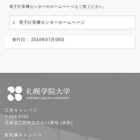
電子計算機センターのホームページもご覧ください。
電子計算機センターホームページ
発行日： 2014年07月08日
札
江別キャンパス
幌
〒069-8555
学
北海道江別市文京台11番地 [本部]
院
新札幌キャンパス
大