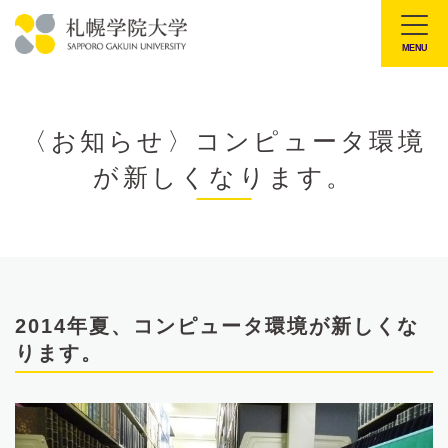
本
文
MENU
札
へ
幌
メ
学
ニ
〈お知らせ〉コンピュータ環境
院
ュ
が新しくなります。
大
ー
学
へ
2014年夏、コンピュータ環境が新しくな
ります。