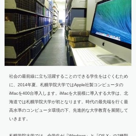
社会の最前線に立ち活躍することのできる学生をはぐくむため
に、2014年夏、札幌学院大学ではApple社製コンピュータの
iMacを400台導入します。iMacを大規模に導入する大学は、北
海道では札幌学院大学が初となります。時代の最先端を行く最
高水準のコンピュータ環境の下、先進的な大学教育を展開して
いきます。
札幌学院大学では、全学生が『Windows』と『OS X』の2種類