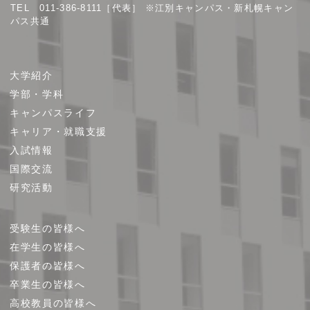
TEL 011-386-8111［代表］ ※江別キャンパス・新札幌キャン
パス共通
サ
大学紹介
イ
学部・学科
ト
キャンパスライフ
マ
キャリア・就職支援
ッ
プ
入試情報
国際交流
研究活動
受験生の皆様へ
在学生の皆様へ
保護者の皆様へ
卒業生の皆様へ
高校教員の皆様へ