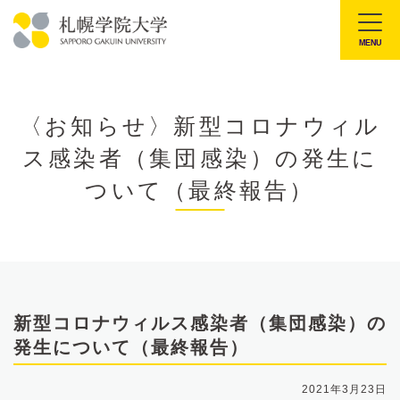
本
文
MENU
札
へ
幌
メ
学
ニ
〈お知らせ〉新型コロナウィル
院
ュ
ス感染者（集団感染）の発生に
大
ー
学
ついて（最終報告）
へ
新型コロナウィルス感染者（集団感染）の
発生について（最終報告）
2021年3月23日