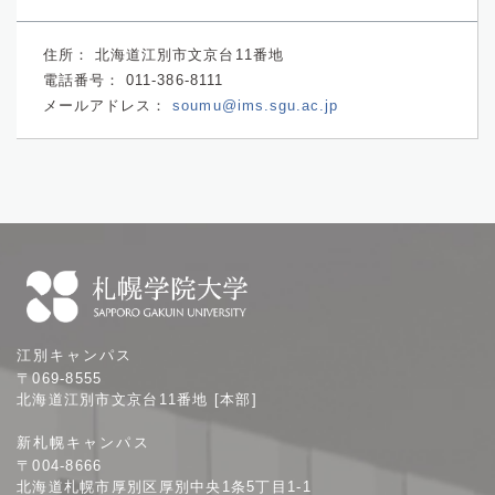
住所：
北海道江別市文京台11番地
電話番号：
011-386-8111
メールアドレス：
soumu@ims.sgu.ac.jp
札
江別キャンパス
幌
〒069-8555
学
北海道江別市文京台11番地 [本部]
院
新札幌キャンパス
大
〒004-8666
学
北海道札幌市厚別区厚別中央1条5丁目1-1