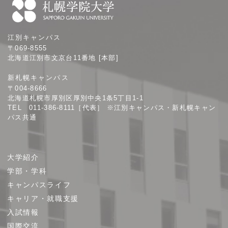
札
江別キャンパス
幌
〒069-8555
学
北海道江別市文京台11番地 [本部]
院
新札幌キャンパス
大
〒004-8666
学
北海道札幌市厚別区厚別中央1条5丁目1-1
TEL 011-386-8111［代表］ ※江別キャンパス・新札幌キャン
パス共通
サ
大学紹介
イ
学部・学科
ト
キャンパスライフ
マ
キャリア・就職支援
ッ
プ
入試情報
国際交流