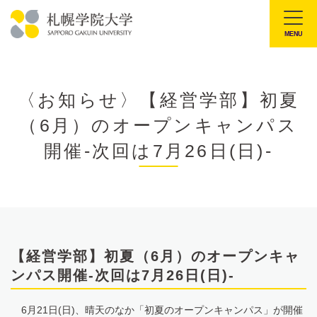
本
文
MENU
札
へ
幌
メ
学
ニ
〈お知らせ〉【経営学部】初夏
院
ュ
（6月）のオープンキャンパス
大
ー
学
開催-次回は7月26日(日)-
へ
【経営学部】初夏（6月）のオープンキャ
ンパス開催-次回は7月26日(日)-
6月21日(日)、晴天のなか「初夏のオープンキャンパス」が開催