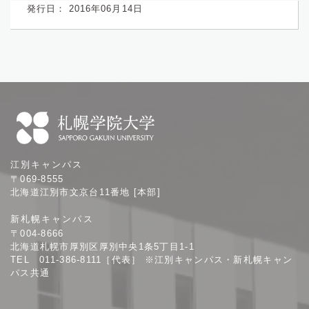
発行日： 2016年06月14日
札
江別キャンパス
幌
〒069-8555
学
北海道江別市文京台11番地 [本部]
院
新札幌キャンパス
大
〒004-8666
学
北海道札幌市厚別区厚別中央1条5丁目1-1
TEL 011-386-8111［代表］ ※江別キャンパス・新札幌キャン
パス共通