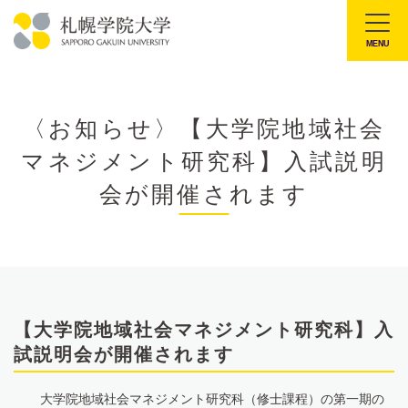
本
文
MENU
札
へ
幌
メ
学
ニ
〈お知らせ〉【大学院地域社会
院
ュ
マネジメント研究科】入試説明
大
ー
学
会が開催されます
へ
【大学院地域社会マネジメント研究科】入
試説明会が開催されます
大学院地域社会マネジメント研究科（修士課程）の第一期の