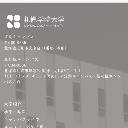
札
江別キャンパス
幌
〒069-8555
学
北海道江別市文京台11番地 [本部]
院
新札幌キャンパス
大
〒004-8666
学
北海道札幌市厚別区厚別中央1条5丁目1-1
TEL 011-386-8111［代表］ ※江別キャンパス・新札幌キャン
パス共通
サ
大学紹介
イ
学部・学科
ト
キャンパスライフ
マ
キャリア・就職支援
ッ