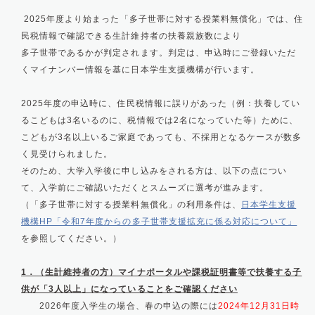
2025年度より始まった「多子世帯に対する授業料無償化」では、住
民税情報で確認できる生計維持者の扶養親族数により
多子世帯であるかが判定されます。判定は、申込時にご登録いただ
くマイナンバー情報を基に日本学生支援機構が行います。
2025年度の申込時に、住民税情報に誤りがあった（例：扶養してい
るこどもは3名いるのに、税情報では2名になっていた等）ために、
こどもが3名以上いるご家庭であっても、不採用となるケースが数多
く見受けられました。
そのため、大学入学後に申し込みをされる方は、以下の点につい
て、入学前にご確認いただくとスムーズに選考が進みます。
（「多子世帯に対する授業料無償化」の利用条件は、
日本学生支援
機構HP「令和7年度からの多子世帯支援拡充に係る対応について」
を参照してください。）
1．（生計維持者の方）マイナポータルや課税証明書等で扶養する子
供が「3人以上」になっていることをご確認ください
2026年度入学生の場合、春の申込の際には
2024年12月31日時