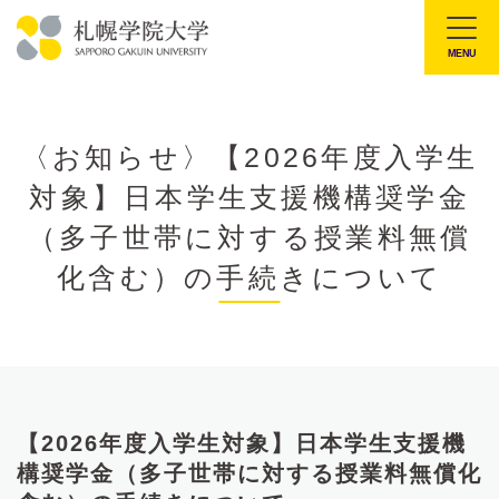
本
文
MENU
札
へ
幌
メ
学
ニ
〈お知らせ〉【2026年度入学生
院
ュ
対象】日本学生支援機構奨学金
大
ー
学
（多子世帯に対する授業料無償
へ
化含む）の手続きについて
【2026年度入学生対象】日本学生支援機
構奨学金（多子世帯に対する授業料無償化