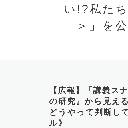
文
い!?私た
へ
＞」を公
【広報】「講義スナ
の研究』から見える
どうやって判断して
ル》