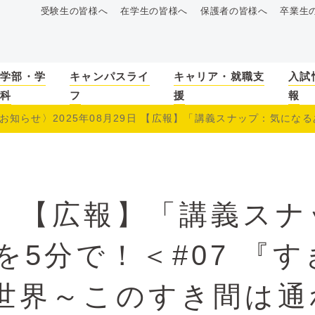
受験生の皆様へ
在学生の皆様へ
保護者の皆様へ
卒業生
学部・学
キャンパスライ
キャリア・就職支
入試
科
フ
援
報
お知らせ〉2025年08月29日 【広報】「講義スナップ：気になるあ
〉【広報】「講義スナ
を5分で！＜#07 『
世界～このすき間は通