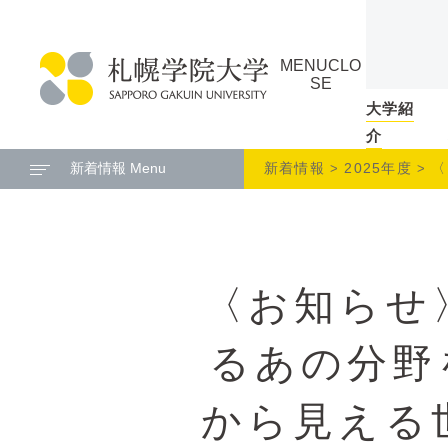
本
ペ
文
ー
MENU
CLO
へ
ジ
SE
メ
の
大学紹
札
ニ
ト
介
幌
ュ
ッ
新着情報 Menu
新着情報
2025年度
〈
学
ー
プ
院
へ
に
大
戻
学
る
〈お知らせ
メ
ニ
ュ
るあの分野
ー
へ
から見える
本