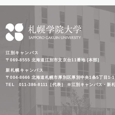
札
幌
江別キャンパス
学
〒069-8555
北海道江別市文京台11番地 [本部]
院
新札幌キャンパス
大
〒004-8666
北海道札幌市厚別区厚別中央1条5丁目1-1
学
TEL 011-386-8111［代表］ ※江別キャンパス・