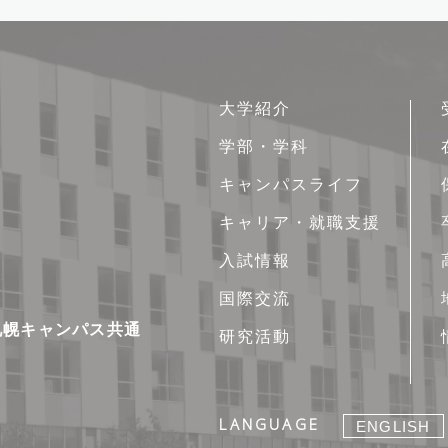
サ
大学紹介
イ
学部・学科
ト
キャンパスライフ
マ
ッ
キャリア・就職支援
プ
入試情報
国際交流
新札幌キャンパス共通
研究活動
LANGUAGE
ENGLISH