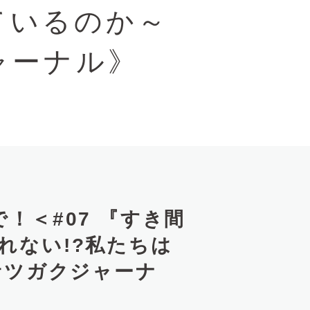
ているのか～
ャーナル》
！＜#07 『すき間
れない!?私たちは
サツガクジャーナ