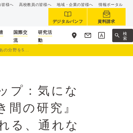
の皆様へ
高校教員の皆様へ
地域・企業の皆様へ
情報ポータル
デジタルパンフ
資料請求
情
国際交
研究活
サ
検
イ
索
流
動
ト
内
の分野を5...
ップ：気にな
すき間の研究』
れる、通れな