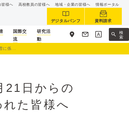
の皆様へ
高校教員の皆様へ
地域・企業の皆様へ
情報ポータル
デジタルパンフ
資料請求
情
国際交
研究活
サ
検
イ
索
流
動
ト
内
に係...
月21日からの
われた皆様へ