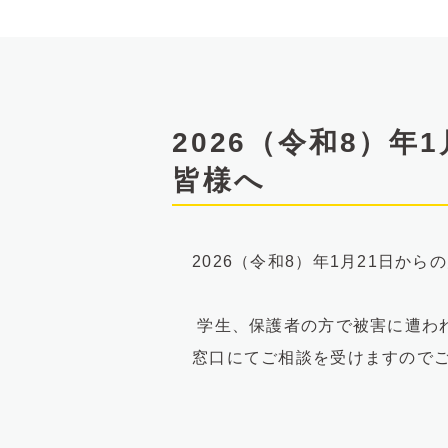
文
へ
2026（令和8）
皆様へ
2026（令和8）年1月21日
学生、保護者の方で被害に遭わ
窓口にてご相談を受けますので