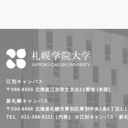
札
幌
江別キャンパス
学
〒069-8555
北海道江別市文京台11番地 [本部]
院
新札幌キャンパス
大
〒004-8666
北海道札幌市厚別区厚別中央1条5丁目1-1
学
TEL 011-386-8111［代表］ ※江別キャンパス・