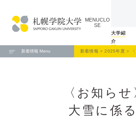
本
ペ
文
ー
MENU
CLO
へ
ジ
SE
メ
の
大学紹
札
ニ
ト
介
幌
ュ
ッ
新着情報 Menu
新着情報
2025年度
〈
学
ー
プ
院
へ
に
大
戻
学
る
〈お知らせ〉
メ
ニ
ュ
大雪に係
ー
へ
本