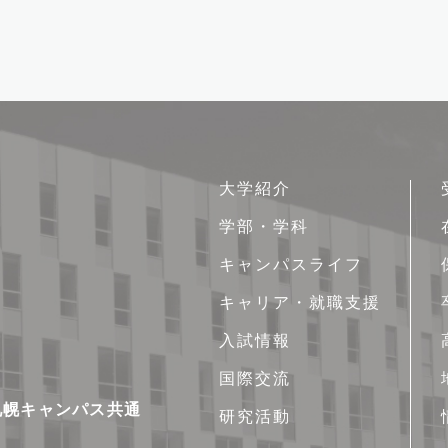
サ
大学紹介
イ
学部・学科
ト
キャンパスライフ
マ
ッ
キャリア・就職支援
プ
入試情報
国際交流
新札幌キャンパス共通
研究活動